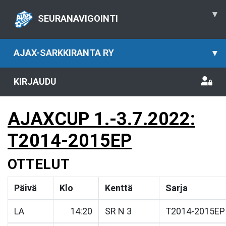
▾
SEURANAVIGOINTI
AJAX-SARKKIRANTA RY
▾
KIRJAUDU
AJAXCUP 1.-3.7.2022:
T2014-2015EP
OTTELUT
Päivä
Klo
Kenttä
Sarja
LA
14:20
SR N 3
T2014-2015EP