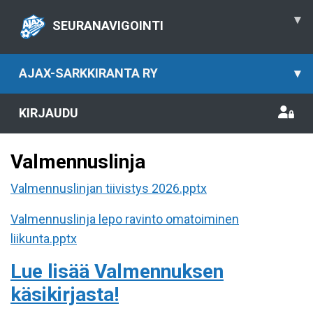
▾
SEURANAVIGOINTI
AJAX-SARKKIRANTA RY
▾
KIRJAUDU
Valmennuslinja
Valmennuslinjan tiivistys 2026.pptx
Valmennuslinja lepo ravinto omatoiminen
liikunta.pptx
Lue lisää Valmennuksen
käsikirjasta!