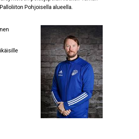
loliiton Pohjoisella alueella.
änen
käisille