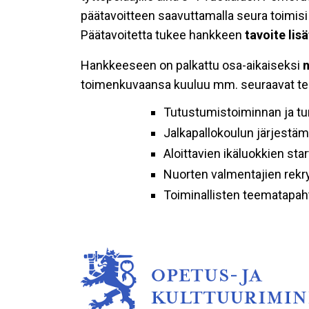
päätavoitteen saavuttamalla seura toimisi 
Päätavoitetta tukee hankkeen
tavoite lis
Hankkeeseen on palkattu osa-aikaiseksi
n
toimenkuvaansa kuuluu mm. seuraavat teh
Tutustumistoiminnan ja tur
Jalkapallokoulun järjestä
Aloittavien ikäluokkien sta
Nuorten valmentajien rekr
Toiminallisten teematapah