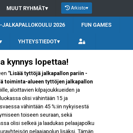
Arkisto
▾
MUUT RYHMÄT
▾
-JALKAPALLOKOULU 2026
FUN GAMES
▾
YHTEYSTIEDOT
▾
ea kynnys lopettaa!
seen
"Lisää tyttöjä jalkapallon pariin -
tä toiminta-alueen tyttöjen jalkapallon
lle, aloittavien kilpajoukkueiden ja
uokassa olisi vähintään 15 ja
asvaessa vähintään 45 %:iin nykyisestä
rtymiseen toiseen seuraan, sekä
assa olisi selkeä ja laadukas pelaajapolku
seurayhteisön pelaajapolun lisäksi. Tämän