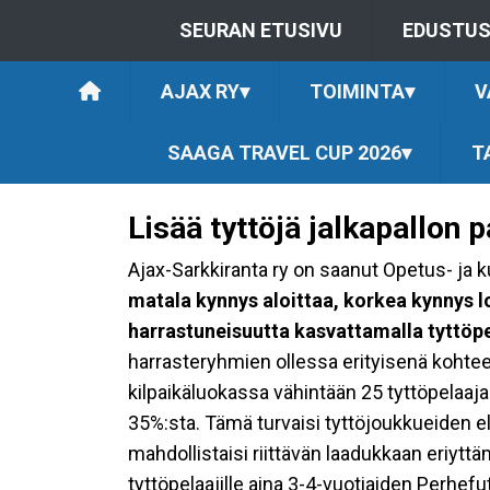
SEURAN ETUSIVU
EDUSTU
AJAX RY
▾
TOIMINTA
▾
V
SAAGA TRAVEL CUP 2026
▾
T
Lisää tyttöjä jalkapallon 
Ajax-Sarkkiranta ry on saanut Opetus- ja
matala kynnys aloittaa, korkea kynnys l
harrastuneisuutta kasvattamalla tyttöp
harrasteryhmien ollessa erityisenä kohteen
kilpaikäluokassa vähintään 25 tyttöpelaaja
35%:sta. Tämä turvaisi tyttöjoukkueiden e
mahdollistaisi riittävän laadukkaan eriytt
tyttöpelaajille aina 3-4-vuotiaiden Perhef