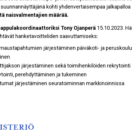
suunnannäyttäjänä kohti yhdenvertaisempaa jalkapalloa Pal
ätä naisvalmentajien määrää.
appulakoordinaattoriksi Tony Ojanperä
15.10.2023. H
tävät hanketavoitteliden saavuttamiseks:
naustapahtumien järjestäminen päiväkoti- ja peruskoului
minen
rttijakson järjestäminen sekä toimihenkilöiden rekrytointi
ytointi, perehdyttäminen ja tukeminen
tumat järjestäminen seuratoiminnan markkinoinnissa