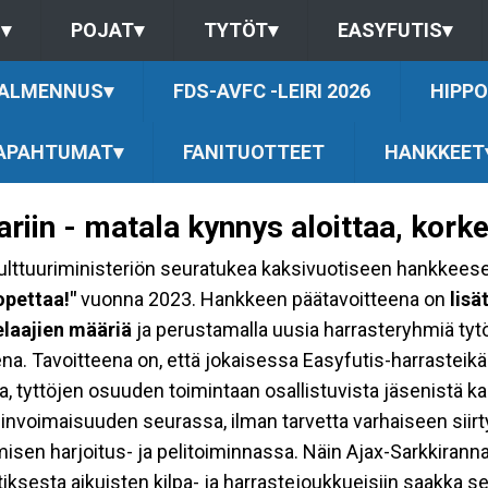
S
▾
POJAT
▾
TYTÖT
▾
EASYFUTIS
▾
ALMENNUS
▾
FDS-AVFC -LEIRI 2026
HIPPO
APAHTUMAT
▾
FANITUOTTEET
HANKKEET
pariin - matala kynnys aloittaa, kork
 kulttuuriministeriön seuratukea kaksivuotiseen hankkee
opettaa!
"
vuonna 2023. Hankkeen päätavoitteena on
lisä
elaajien määriä
ja perustamalla uusia harrasteryhmiä tytöi
a. Tavoitteena on, että jokaisessa Easyfutis-harrasteikäl
a, tyttöjen osuuden toimintaan osallistuvista jäsenistä k
linvoimaisuuden seurassa, ilman tarvetta varhaiseen sii
ämisen harjoitus- ja pelitoiminnassa. Näin Ajax-Sarkkirann
utiksesta aikuisten kilpa- ja harrastejoukkueisiin saakka 