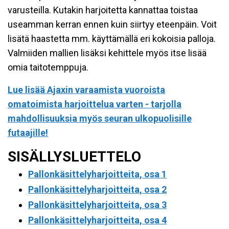
varusteilla. Kutakin harjoitetta kannattaa toistaa
useamman kerran ennen kuin siirtyy eteenpäin. Voit
lisätä haastetta mm. käyttämällä eri kokoisia palloja.
Valmiiden mallien lisäksi kehittele myös itse lisää
omia taitotemppuja.
Lue lisää Ajaxin varaamista vuoroista
omatoimista harjoittelua varten - tarjolla
mahdollisuuksia myös seuran ulkopuolisille
futaajille!
SISÄLLYSLUETTELO
Pallonkäsittelyharjoitteita, osa 1
Pallonkäsittelyharjoitteita, osa 2
Pallonkäsittelyharjoitteita, osa 3
Pallonkäsittelyharjoitteita, osa 4