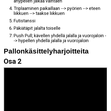
àhypellen jalkaa vaihtaen
Triplaaminen paikaillaan --> pyörien --> eteen
liikkuen --> taakse liikkuen
Futistanssi
Päkiätäpit jalalta toiselle
Push Pull; kävellen yhdellä jalalla ja vuorojaloin -
-> hypellen yhdellä jalalla ja vuorojaloin
Pallonkäsittelyharjoitteita
Osa 2