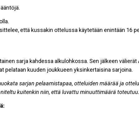
ääntöjä.
lla.
ittelee, että kussakin ottelussa käytetään enintään 16 pe
ainen sarja kahdessa alkulohkossa. Sen jälkeen välierät A1
rjat pelataan kuuden joukkueen yksinkertaisina sarjoina.
okata sarjan pelaamistapaa, otteluiden määrää ja ottelua
teltu kuitenkin niin, että luvattu minuuttimäärä toteutuu
ä: