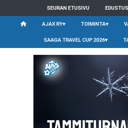
SEURAN ETUSIVU
EDUSTU
AJAX RY
▾
TOIMINTA
▾
V
SAAGA TRAVEL CUP 2026
▾
T