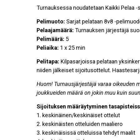
Turnauksessa noudatetaan Kaikki Pelaa -s
Pelimuoto:
Sarjat pelataan 8v8 -pelimuodo
Pelaajamäärä:
Turnauksen järjestäjä suos
Pelimäärä:
5
Peliaika:
1 x 25 min
Pelitapa:
Kilpasarjoissa pelataan yksinkert
niiden jälkeiset sijoitusottelut. Haastesa
Huom! Turnausjärjestäjä varaa oikeuden mu
joukkueiden määrä on jokin muu kuin suunni
Sijoituksen määräytyminen tasapisteiss
1. keskinäinen/keskinäiset ottelut
2. keskinäisten otteluiden maaliero
3. keskinäisissä otteluissa tehdyt maalit