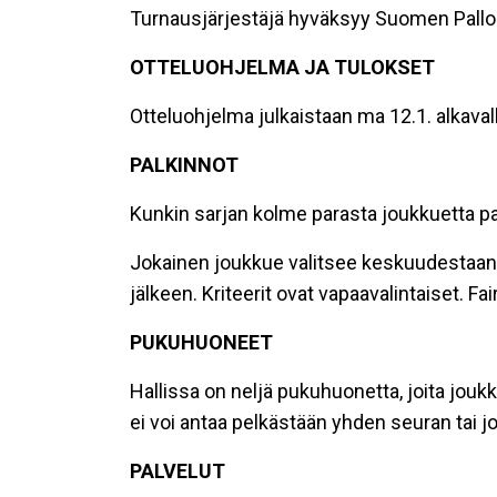
Turnausjärjestäjä hyväksyy Suomen Pallolii
OTTELUOHJELMA JA TULOKSET
Otteluohjelma julkaistaan ma 12.1. alkavalla
PALKINNOT
Kunkin sarjan kolme parasta joukkuetta pal
Jokainen joukkue valitsee keskuudestaan Fa
jälkeen. Kriteerit ovat vapaavalintaiset. F
PUKUHUONEET
Hallissa on neljä pukuhuonetta, joita jouk
ei voi antaa pelkästään yhden seuran tai 
PALVELUT