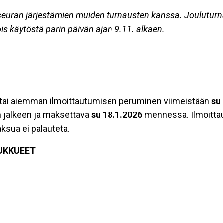
seuran järjestämien muiden turnausten kanssa. Jouluturn
s käytöstä parin päivän ajan 9.11. alkaen.
a tai aiemman ilmoittautumisen peruminen viimeistään
su
n jälkeen ja maksettava
su
18.1.2026
mennessä. Ilmoitta
sua ei palauteta.
UKKUEET