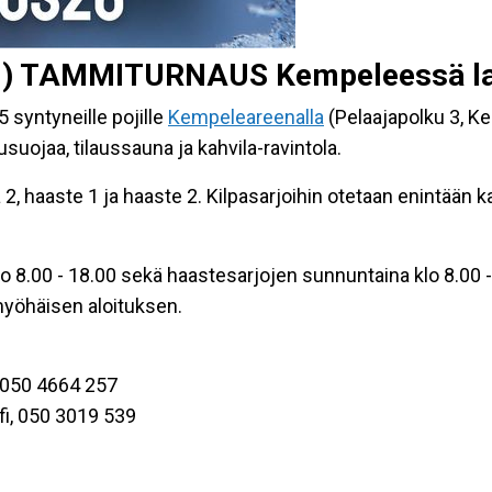
t.) TAMMITURNAUS Kempeleessä la 
 syntyneille pojille
Kempeleareenalla
(Pelaajapolku 3, Ke
uojaa, tilaussauna ja kahvila-ravintola.
a 2, haaste 1 ja haaste 2. Kilpasarjoihin otetaan enintään 
klo 8.00 - 18.00 sekä haastesarjojen sunnuntaina klo 8.00 
yöhäisen aloituksen.
i, 050 4664 257
fi, 050 3019 539