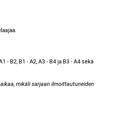
laajaa.
 - B2, B1 - A2, A3 - B4 ja B3 - A4 sekä
ikaa, mikäli sarjaan ilmoittautuneiden
.