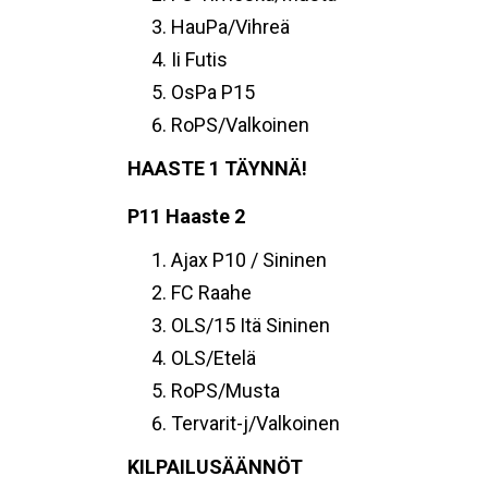
HauPa/Vihreä
Ii Futis
OsPa P15
RoPS/Valkoinen
HAASTE 1 TÄYNNÄ!
P11 Haaste 2
Ajax P10 / Sininen
FC Raahe
OLS/15 Itä Sininen
OLS/Etelä
RoPS/Musta
Tervarit-j/Valkoinen
KILPAILUSÄÄNNÖT