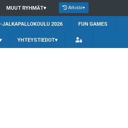
Arkisto
▾
MUUT RYHMÄT
▾
-JALKAPALLOKOULU 2026
FUN GAMES
▾
YHTEYSTIEDOT
▾