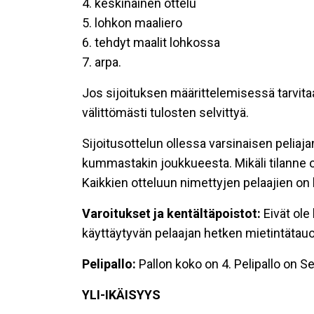
4. keskinäinen ottelu
5. lohkon maaliero
6. tehdyt maalit lohkossa
7. arpa.
Jos sijoituksen määrittelemisessä tarvitaa
välittömästi tulosten selvittyä.
Sijoitusottelun ollessa varsinaisen peliaja
kummastakin joukkueesta. Mikäli tilanne o
Kaikkien otteluun nimettyjen pelaajien on
Varoitukset ja kentältäpoistot:
Eivät ole
käyttäytyvän pelaajan hetken mietintätauo
Pelipallo:
Pallon koko on 4. Pelipallo on 
YLI-IKÄISYYS