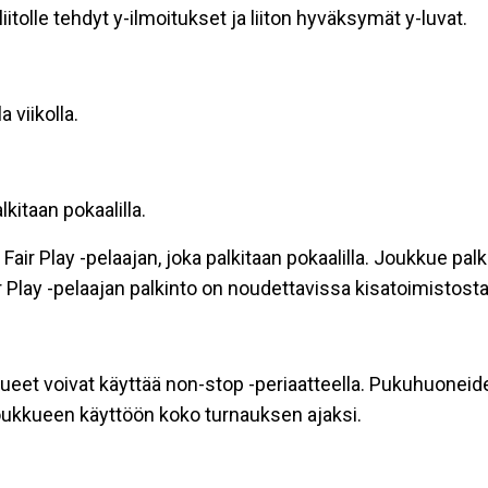
tolle tehdyt y-ilmoitukset ja liiton hyväksymät y-luvat.
 viikolla.
kitaan pokaalilla.
ir Play -pelaajan, joka palkitaan pokaalilla. Joukkue palk
air Play -pelaajan palkinto on noudettavissa kisatoimistosta
kueet voivat käyttää non-stop -periaatteella. Pukuhuoneide
joukkueen käyttöön koko turnauksen ajaksi.