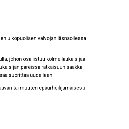
sen ulkopuolisen valvojan läsnäollessa
ulla, johon osallistuu kolme laukaisijaa
ukaisijan pareissa ratkaisuun saakka.
saa suorittaa uudelleen.
laavan tai muuten epäurheilijamaisesti