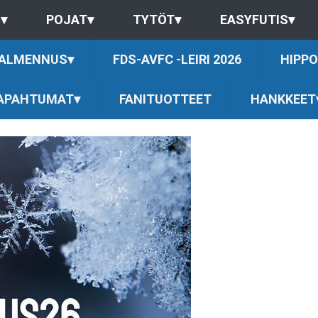
S
▾
POJAT
▾
TYTÖT
▾
EASYFUTIS
▾
ALMENNUS
▾
FDS-AVFC -LEIRI 2026
HIPPO
APAHTUMAT
▾
FANITUOTTEET
HANKKEET