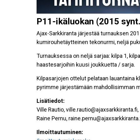
P11-ikäluokan (2015 syn
Ajax-Sarkkiranta järjestää turnauksen 2015
kumirouhetäytteinen tekonurmi, neljä pukus
Turnauksessa on neljä sarjaa: kilpa 1, kilp
haastesarjoihin kuusi joukkuetta / sarja.
Kilpasarjojen ottelut pelataan lauantaina 
pyrimme järjestämään mahdollisimman m
Li
sätiedot:
Ville Rautio, ville.rautio@ajaxsarkkiranta.f
Raine Pernu, raine.pernu@ajaxsarkkiranta.
Ilmoittautuminen: