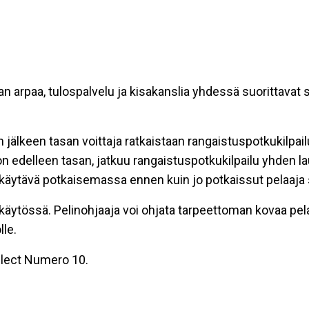
n arpaa, tulospalvelu ja kisakanslia yhdessä suorittavat 
n jälkeen tasan voittaja ratkaistaan rangaistuspotkukilpail
n edelleen tasan, jatkuu rangaistuspotkukilpailu yhden la
 käytävä potkaisemassa ennen kuin jo potkaissut pelaaja 
 käytössä. Pelinohjaaja voi ohjata tarpeettoman kovaa pe
lle.
Select Numero 10.