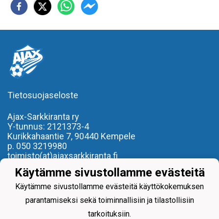
Tietosuojaseloste
Ajax-Sarkkiranta ry
Y-tunnus: 2121373-4
Kurikkahaantie 7,
90440 Kempele
p. 050 3219980
toimisto(at)ajaxsarkkiranta.fi
Käytämme sivustollamme evästeitä
- REILU PELI, REILU KAVERI -
Käytämme sivustollamme evästeitä käyttökokemuksen
parantamiseksi sekä toiminnallisiin ja tilastollisiin
tarkoituksiin.