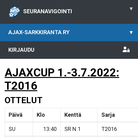
▾
SEURANAVIGOINTI
AJAX-SARKKIRANTA RY
▾
KIRJAUDU
AJAXCUP 1.-3.7.2022:
T2016
OTTELUT
Päivä
Klo
Kenttä
Sarja
SU
13:40
SR N 1
T2016