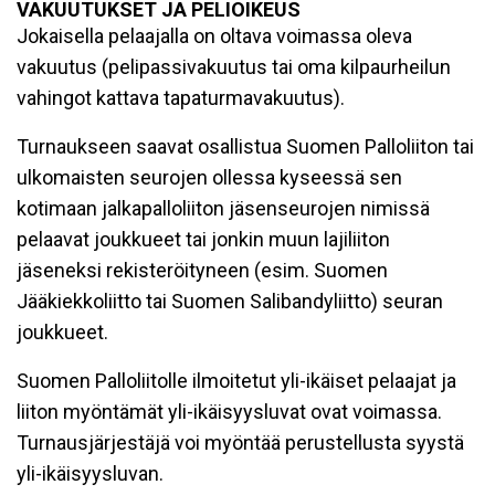
VAKUUTUKSET JA PELIOIKEUS
Jokaisella pelaajalla on oltava voimassa oleva
vakuutus (pelipassivakuutus tai oma kilpaurheilun
vahingot kattava tapaturmavakuutus).
Turnaukseen saavat osallistua Suomen Palloliiton tai
ulkomaisten seurojen ollessa kyseessä sen
kotimaan jalkapalloliiton jäsenseurojen nimissä
pelaavat joukkueet tai jonkin muun lajiliiton
jäseneksi rekisteröityneen (esim. Suomen
Jääkiekkoliitto tai Suomen Salibandyliitto) seuran
joukkueet.
Suomen Palloliitolle ilmoitetut yli-ikäiset pelaajat ja
liiton myöntämät yli-ikäisyysluvat ovat voimassa.
Turnausjärjestäjä voi myöntää perustellusta syystä
yli-ikäisyysluvan.