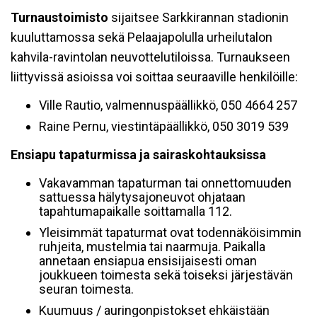
Turnaustoimisto
sijaitsee Sarkkirannan stadionin
kuuluttamossa sekä Pelaajapolulla urheilutalon
kahvila-ravintolan neuvottelutiloissa. Turnaukseen
liittyvissä asioissa voi soittaa seuraaville henkilöille:
Ville Rautio, valmennuspäällikkö, 050 4664 257
Raine Pernu, viestintäpäällikkö, 050 3019 539
Ensiapu tapaturmissa ja sairaskohtauksissa
Vakavamman tapaturman tai onnettomuuden
sattuessa hälytysajoneuvot ohjataan
tapahtumapaikalle soittamalla 112.
Yleisimmät tapaturmat ovat todennäköisimmin
ruhjeita, mustelmia tai naarmuja. Paikalla
annetaan ensiapua ensisijaisesti oman
joukkueen toimesta sekä toiseksi järjestävän
seuran toimesta.
Kuumuus / auringonpistokset ehkäistään