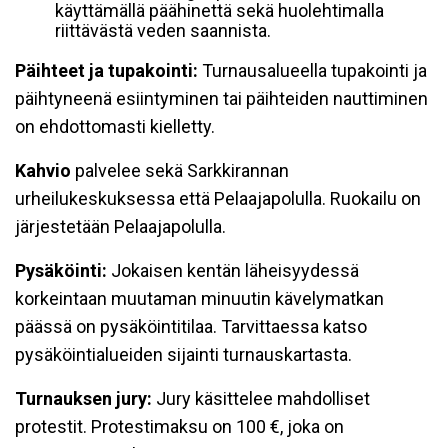
käyttämällä päähinettä sekä huolehtimalla
riittävästä veden saannista.
Päihteet ja tupakointi:
Turnausalueella tupakointi ja
päihtyneenä esiintyminen tai päihteiden nauttiminen
on ehdottomasti kielletty.
Kahvio
palvelee sekä Sarkkirannan
urheilukeskuksessa että Pelaajapolulla. Ruokailu on
järjestetään Pelaajapolulla.
Pysäköinti:
Jokaisen kentän läheisyydessä
korkeintaan muutaman minuutin kävelymatkan
päässä on pysäköintitilaa. Tarvittaessa katso
pysäköintialueiden sijainti turnauskartasta.
Turnauksen jury:
Jury käsittelee mahdolliset
protestit. Protestimaksu on 100 €, joka on