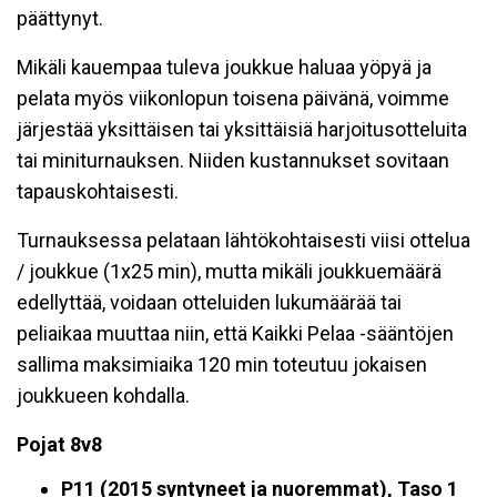
päättynyt.
Mikäli kauempaa tuleva joukkue haluaa yöpyä ja
pelata myös viikonlopun toisena päivänä, voimme
järjestää yksittäisen tai yksittäisiä harjoitusotteluita
tai miniturnauksen. Niiden kustannukset sovitaan
tapauskohtaisesti.
Turnauksessa pelataan lähtökohtaisesti viisi ottelua
/ joukkue (1x25 min), mutta mikäli joukkuemäärä
edellyttää, voidaan otteluiden lukumäärää tai
peliaikaa muuttaa niin, että Kaikki Pelaa -sääntöjen
sallima maksimiaika 120 min toteutuu jokaisen
joukkueen kohdalla.
Pojat 8v8
P11 (2015
syntyneet ja nuoremmat), Taso 1