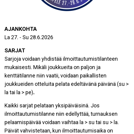
AJANKOHTA
La 27. - Su 28.6.2026
SARJAT
Sarjoja voidaan yhdistää ilmoittautumistilanteen
mukaisesti. Mikäli joukkueita on paljon ja
kenttätilanne niin vaatii, voidaan paikallisten
joukkueiden otteluita pelata edeltävänä päivänä (su >
la tai la > pe)
.
Kaikki sarjat pelataan yksipäiväisinä. Jos
ilmoittautumistilanne niin edellyttää, turnauksen
pelaamispäivää voidaan vaihtaa la > su tai su > la.
Päivät vahvistetaan, kun ilmoittautumisaika on