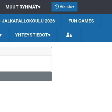
Arkisto
▾
MUUT RYHMÄT
▾
-JALKAPALLOKOULU 2026
FUN GAMES
▾
YHTEYSTIEDOT
▾