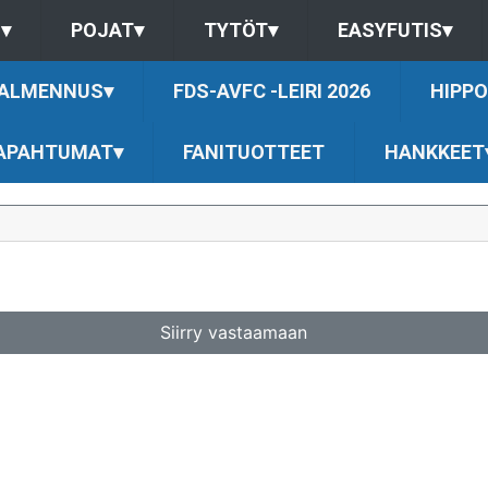
S
▾
POJAT
▾
TYTÖT
▾
EASYFUTIS
▾
ALMENNUS
▾
FDS-AVFC -LEIRI 2026
HIPPO
APAHTUMAT
▾
FANITUOTTEET
HANKKEET