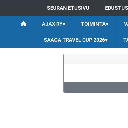
SEURAN ETUSIVU
EDUSTU
AJAX RY
▾
TOIMINTA
▾
V
SAAGA TRAVEL CUP 2026
▾
T