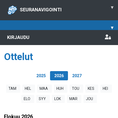
▾
SEURANAVIGOINTI
▾
KIRJAUDU
Ottelut
2025
2026
2027
TAM
HEL
MAA
HUH
TOU
KES
HEI
ELO
SYY
LOK
MAR
JOU
Elokuu
2026