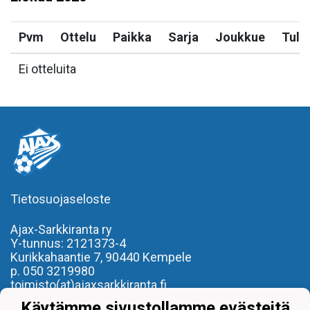
Pvm
Ottelu
Paikka
Sarja
Joukkue
Tulo
Ei otteluita
Tietosuojaseloste
Ajax-Sarkkiranta ry
Y-tunnus: 2121373-4
Kurikkahaantie 7,
90440 Kempele
p. 050 3219980
toimisto(at)ajaxsarkkiranta.fi
Käytämme sivustollamme evästeitä