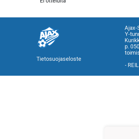
Ei otteluita
Ajax-
Y-tun
Kurik
p. 05
toimis
Tietosuojaseloste
- REI