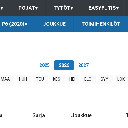
S
▾
POJAT
▾
TYTÖT
▾
EASYFUTIS
▾
P6 (2020)
▾
JOUKKUE
TOIMIHENKILÖT
2025
2026
2027
MAA
HUH
TOU
KES
HEI
ELO
SYY
LOK
a
Sarja
Joukkue