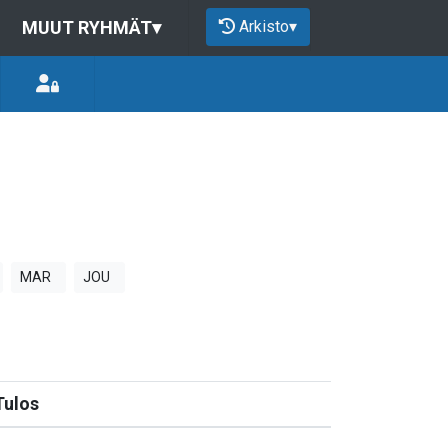
Arkisto
▾
MUUT RYHMÄT
▾
MAR
JOU
Tulos