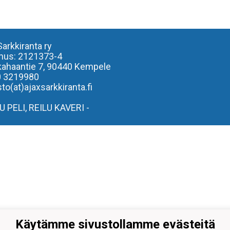
Sarkkiranta ry
nus: 2121373-4
kahaantie 7,
90440 Kempele
0 3219980
to(at)ajaxsarkkiranta.fi
LU PELI, REILU KAVERI -
Käytämme sivustollamme evästeitä