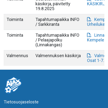
käsikirja, päivitetty
KÄSIKIRJA 
19.8.2025
Toiminta
Tapahtumapaikka INFO
Kempel
/ Sarkkiranta
Urheilukes
Toiminta
Tapahtumapaikka INFO
Linnak
/ Pelaajapolku
Kempelear
(Linnakangas)
Valmennus
Valmennuksen käsikirja
Valmen
Osat 1-7.p
Tietosuojaseloste