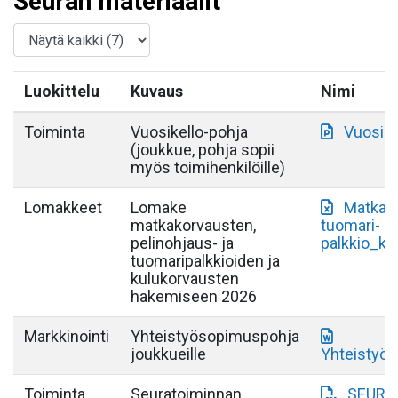
Seuran materiaalit
Luokittelu
Kuvaus
Nimi
Toiminta
Vuosikello-pohja
Vuosike
(joukkue, pohja sopii
myös toimihenkilöille)
Lomakkeet
Lomake
Matkak
matkakorvausten,
tuomari-
pelinohjaus- ja
palkkio_ku
tuomaripalkkioiden ja
kulukorvausten
hakemiseen 2026
Markkinointi
Yhteistyösopimuspohja
joukkueille
Yhteistyö
Toiminta
Seuratoiminnan
SEURA