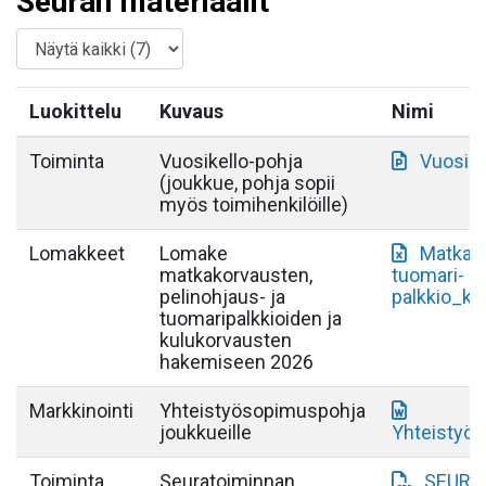
Seuran materiaalit
Luokittelu
Kuvaus
Nimi
Toiminta
Vuosikello-pohja
Vuosike
(joukkue, pohja sopii
myös toimihenkilöille)
Lomakkeet
Lomake
Matkak
matkakorvausten,
tuomari-
pelinohjaus- ja
palkkio_ku
tuomaripalkkioiden ja
kulukorvausten
hakemiseen 2026
Markkinointi
Yhteistyösopimuspohja
joukkueille
Yhteistyö
Toiminta
Seuratoiminnan
SEURA