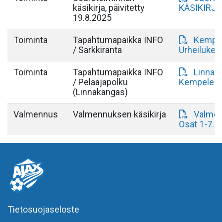
käsikirja, päivitetty
KÄSIKIRJA 
19.8.2025
Toiminta
Tapahtumapaikka INFO
Kempel
/ Sarkkiranta
Urheilukes
Toiminta
Tapahtumapaikka INFO
Linnak
/ Pelaajapolku
Kempelear
(Linnakangas)
Valmennus
Valmennuksen käsikirja
Valmen
Osat 1-7.p
Tietosuojaseloste